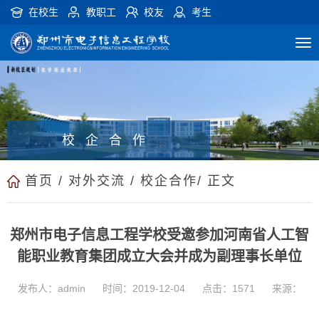
在校生
教职工
校友
考生
校企合作
首页
/
对外交流
/
校企合作
/ 正文
郑州市电子信息工程学校受邀参加河南省人工智
能职业教育集团成立大会并成为副理事长单位
发布人：admin
时间：2019-12-04
点击：
1571
来源：