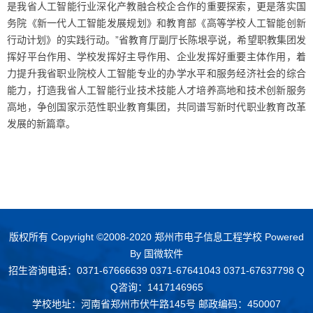
是我省人工智能行业深化产教融合校企合作的重要探索，更是落实国
务院《新一代人工智能发展规划》和教育部《高等学校人工智能创新
行动计划》的实践行动。”省教育厅副厅长陈垠亭说，希望职教集团发
挥好平台作用、学校发挥好主导作用、企业发挥好重要主体作用，着
力提升我省职业院校人工智能专业的办学水平和服务经济社会的综合
能力，打造我省人工智能行业技术技能人才培养高地和技术创新服务
高地，争创国家示范性职业教育集团，共同谱写新时代职业教育改革
发展的新篇章。
版权所有 Copyright ©2008-2020 郑州市电子信息工程学校 Powered
By
国微软件
招生咨询电话：0371-67666639 0371-67641043 0371-67637798 Q
Q咨询：1417146965
学校地址：河南省郑州市伏牛路145号 邮政编码：450007